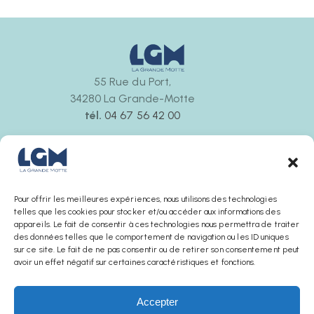
55 Rue du Port,
34280 La Grande-Motte
tél.
04 67 56 42 00
Ouvert tous les jours
de 9h30 à 12h00 et de 14h30 à 18h00
La boutique ferme 30 minutes avant l’office de
tourisme
Pour offrir les meilleures expériences, nous utilisons des technologies
telles que les cookies pour stocker et/ou accéder aux informations des
appareils. Le fait de consentir à ces technologies nous permettra de traiter
des données telles que le comportement de navigation ou les ID uniques
sur ce site. Le fait de ne pas consentir ou de retirer son consentement peut
avoir un effet négatif sur certaines caractéristiques et fonctions.
Accepter