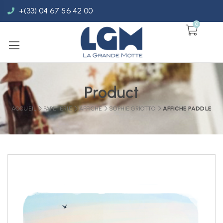
+(33) 04 67 56 42 00
0
Product
ACCUEIL
PAPETERIE
AFFICHE
SOPHIE GRIOTTO
AFFICHE PADDLE