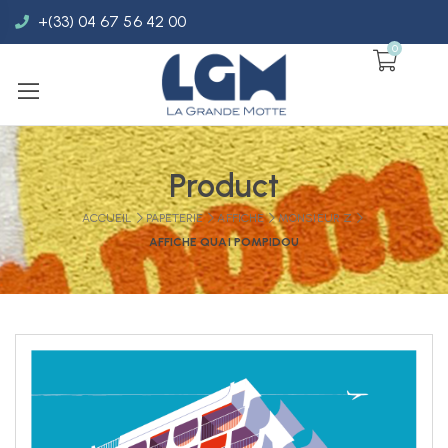
+(33) 04 67 56 42 00
0
Product
ACCUEIL
PAPETERIE
AFFICHE
MONSIEUR Z
AFFICHE QUAI POMPIDOU