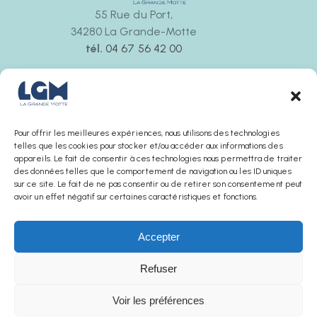
55 Rue du Port,
34280 La Grande-Motte
tél.
04 67 56 42 00
Ouvert tous les jours
de 9h30 à 12h00 et de 14h30 à 18h00
La boutique ferme 30 minutes avant l’office de
tourisme
Pour offrir les meilleures expériences, nous utilisons des technologies
telles que les cookies pour stocker et/ou accéder aux informations des
appareils. Le fait de consentir à ces technologies nous permettra de traiter
des données telles que le comportement de navigation ou les ID uniques
sur ce site. Le fait de ne pas consentir ou de retirer son consentement peut
avoir un effet négatif sur certaines caractéristiques et fonctions.
Accepter
Refuser
AGENCE SUNCHA © 2025
Voir les préférences
Mentions légales
Politique de confidentialité
Conditions générales de ventes
Office de Tourisme