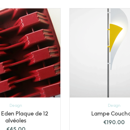
Design
Design
 Eden Plaque de 12
Lampe Couch
alvéoles
€
190.00
€
45.00