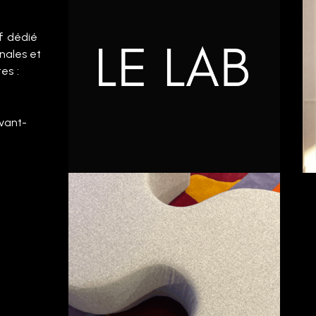
if dédié
inales et
es :
avant-