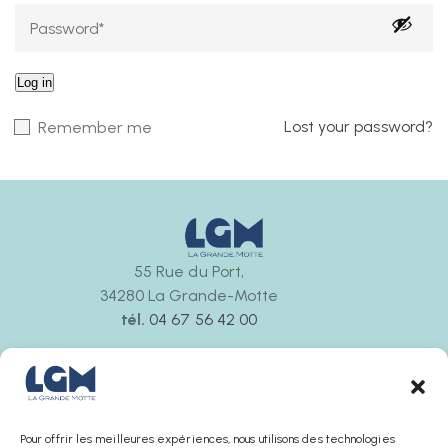
Log in
Lost your password?
Remember me
55 Rue du Port,
34280 La Grande-Motte
tél.
04 67 56 42 00
Ouvert tous les jours
de 9h30 à 12h00 et de 14h30 à 18h00
La boutique ferme 30 minutes avant l’office de
tourisme
Pour offrir les meilleures expériences, nous utilisons des technologies