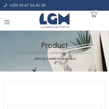
+(33) 04 67 56 42 00
0
Product
ACCUEIL
PAPETERIE
AFFICHE
ARCHI 30X30CM
AFFICHE CARRÉ PALM BEACH