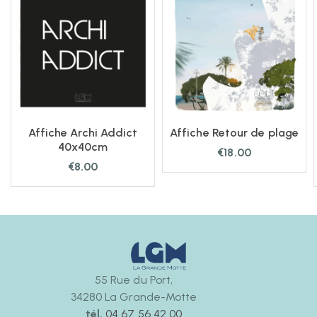
Affiche Archi Addict
Affiche Retour de plage
40x40cm
€
18.00
€
8.00
55 Rue du Port,
34280 La Grande-Motte
tél.
04 67 56 42 00