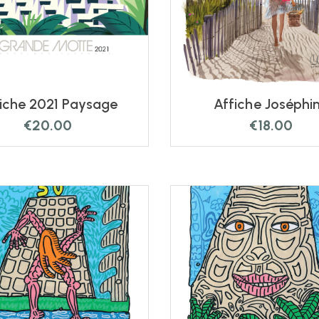
iche 2021 Paysage
Affiche Joséphi
€
20.00
€
18.00