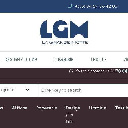
+(33) 04 67 56 42 00
DESIGN / LE LAB
LIBRAIRIE
TEXTILE
A
0 84
You can contact us 24/7
tegories
ns
Affiche
Papeterie
Design
Librairie
Textil
/ Le
Lab