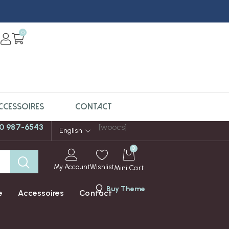
0
CCESSOIRES
CONTACT
0 987-6543
[woocs]
English
0
My Account
Wishlist
Mini Cart
Buy Theme
e
Accessoires
Contact