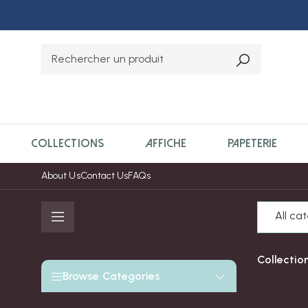
COLLECTIONS
AFFICHE
PAPETERIE
About Us
Contact Us
FAQs
All ca
Collectio
Browse Categories