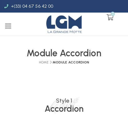
+(33) 04 67 56 42 00
0
Module Accordion
HOME
MODULE ACCORDION
Style 1
Accordion