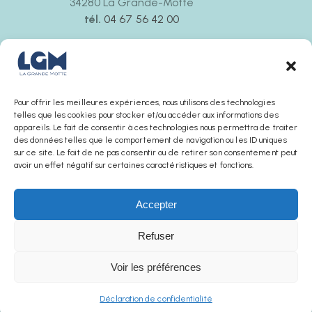
34280 La Grande-Motte
tél.
04 67 56 42 00
Ouvert tous les jours
de 9h30 à 12h00 et de 14h30 à 18h00
La boutique ferme 30 minutes avant l’office de
tourisme
Pour offrir les meilleures expériences, nous utilisons des technologies
telles que les cookies pour stocker et/ou accéder aux informations des
appareils. Le fait de consentir à ces technologies nous permettra de traiter
des données telles que le comportement de navigation ou les ID uniques
sur ce site. Le fait de ne pas consentir ou de retirer son consentement peut
avoir un effet négatif sur certaines caractéristiques et fonctions.
Accepter
Refuser
AGENCE SUNCHA © 2025
Voir les préférences
Mentions légales
Politique de confidentialité
Conditions générales de ventes
Office de Tourisme
La boutique
Déclaration de confidentialité
Français