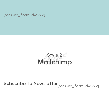
[mc4wp_form id="163"]
Style 2
Mailchimp
Subscribe To Newsletter
[mc4wp_form id="163"]