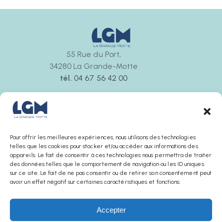
55 Rue du Port,
34280 La Grande-Motte
tél.
04 67 56 42 00
Ouvert tous les jours
de 9h30 à 12h00 et de 14h30 à 18h00
La boutique ferme 30 minutes avant l’office de
tourisme
Pour offrir les meilleures expériences, nous utilisons des technologies
telles que les cookies pour stocker et/ou accéder aux informations des
appareils. Le fait de consentir à ces technologies nous permettra de traiter
des données telles que le comportement de navigation ou les ID uniques
sur ce site. Le fait de ne pas consentir ou de retirer son consentement peut
avoir un effet négatif sur certaines caractéristiques et fonctions.
Accepter