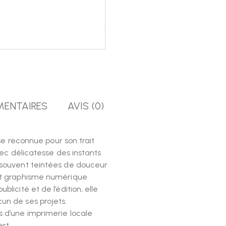
MENTAIRES
AVIS (0)
ise reconnue pour son trait
vec délicatesse des instants
 souvent teintées de douceur
et graphisme numérique.
licité et de l’édition, elle
un de ses projets.
s d’une imprimerie locale
rt.