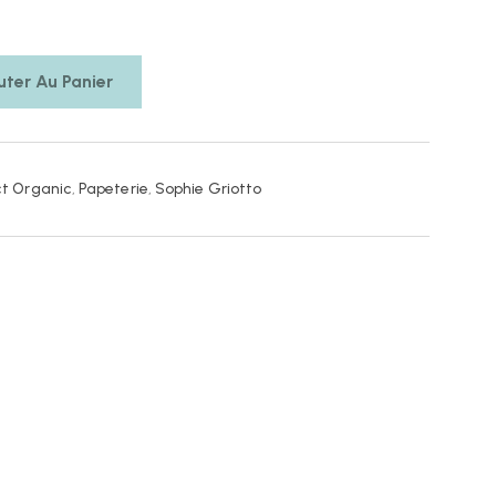
uter Au Panier
ct Organic
,
Papeterie
,
Sophie Griotto