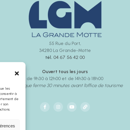
55 Rue du Port,
34280 La Grande-Motte
tél.
04 67 56 42 00
Ouvert tous les jours
de 9h30 à 12h00 et de 14h30 à 18h00
La boutique ferme 30 minutes avant l’office de tourisme
que les
consentir à
portement de
er son
ctions.
férences