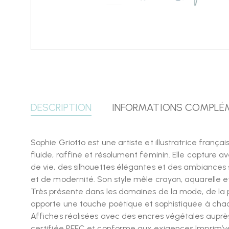
DESCRIPTION
INFORMATIONS COMPLÉ
Sophie Griotto est une artiste et illustratrice frança
fluide, raffiné et résolument féminin. Elle capture a
de vie, des silhouettes élégantes et des ambiances
et de modernité. Son style mêle crayon, aquarelle 
Très présente dans les domaines de la mode, de la pub
apporte une touche poétique et sophistiquée à chac
Affiches réalisées avec des encres végétales auprè
certifiée PEFC et conforme aux exigences Imprim’ve