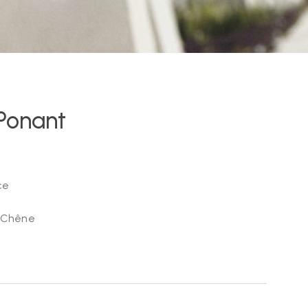
 Ponant
ce
: Chêne