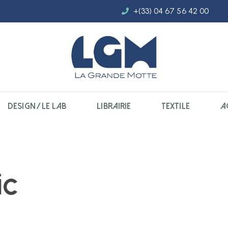
+(33) 04 67 56 42 00
DESIGN / LE LAB
LIBRAIRIE
TEXTILE
A
ic