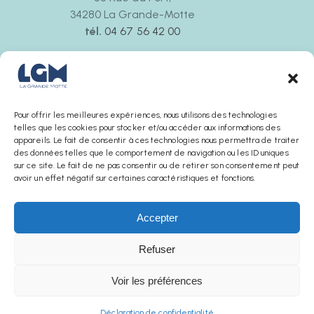
34280 La Grande-Motte
tél.
04 67 56 42 00
Ouvert tous les jours
de 9h30 à 12h00 et de 14h30 à 18h00
La boutique ferme 30 minutes avant l’office de
tourisme
Pour offrir les meilleures expériences, nous utilisons des technologies
telles que les cookies pour stocker et/ou accéder aux informations des
appareils. Le fait de consentir à ces technologies nous permettra de traiter
des données telles que le comportement de navigation ou les ID uniques
sur ce site. Le fait de ne pas consentir ou de retirer son consentement peut
avoir un effet négatif sur certaines caractéristiques et fonctions.
Accepter
Refuser
AGENCE SUNCHA © 2025
Voir les préférences
Mentions légales
Politique de confidentialité
Conditions générales de ventes
Office de Tourisme
La boutique
Déclaration de confidentialité