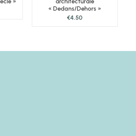
ècle »
architecturale
« Dedans/Dehors »
€
4.50