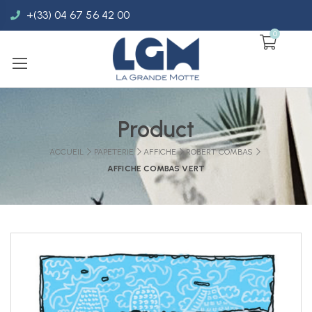
+(33) 04 67 56 42 00
0
Product
ACCUEIL
PAPETERIE
AFFICHE
ROBERT COMBAS
AFFICHE COMBAS VERT