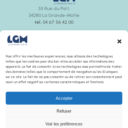
55 Rue du Port,
34280 La Grande-Motte
tél.
04 67 56 42 00
Ouvert tous les jours
de 9h30 à 12h00 et de 14h30 à 18h00
La boutique ferme 30 minutes avant l’office de
tourisme
Pour offrir les meilleures expériences, nous utilisons des technologies
telles que les cookies pour stocker et/ou accéder aux informations des
appareils. Le fait de consentir à ces technologies nous permettra de traiter
des données telles que le comportement de navigation ou les ID uniques
sur ce site. Le fait de ne pas consentir ou de retirer son consentement peut
avoir un effet négatif sur certaines caractéristiques et fonctions.
Accepter
Refuser
AGENCE SUNCHA © 2025
Voir les préférences
Mentions légales
Politique de confidentialité
Conditions générales de ventes
Office de Tourisme