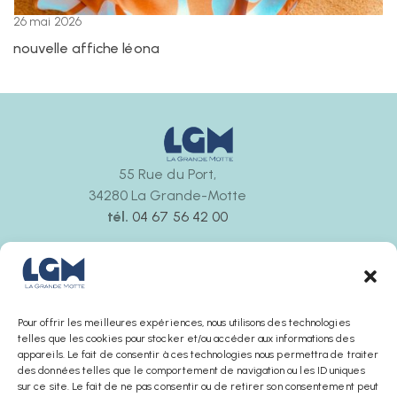
26 mai 2026
nouvelle affiche léona
55 Rue du Port,
34280 La Grande-Motte
tél.
04 67 56 42 00
Ouvert tous les jours
de 9h30 à 12h00 et de 14h30 à 18h00
La boutique ferme 30 minutes avant l’office de
tourisme
Pour offrir les meilleures expériences, nous utilisons des technologies
telles que les cookies pour stocker et/ou accéder aux informations des
appareils. Le fait de consentir à ces technologies nous permettra de traiter
des données telles que le comportement de navigation ou les ID uniques
sur ce site. Le fait de ne pas consentir ou de retirer son consentement peut