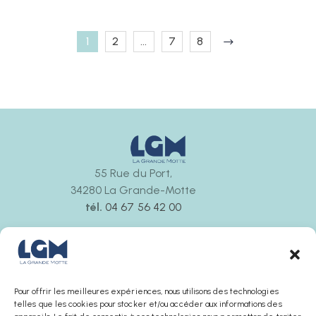
1
2
…
7
8
55 Rue du Port,
34280 La Grande-Motte
tél.
04 67 56 42 00
Ouvert tous les jours
de 9h30 à 12h00 et de 14h30 à 18h00
La boutique ferme 30 minutes avant l’office de
tourisme
Pour offrir les meilleures expériences, nous utilisons des technologies
telles que les cookies pour stocker et/ou accéder aux informations des