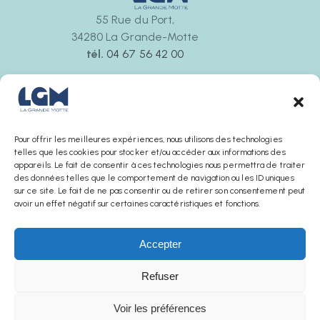
55 Rue du Port,
34280 La Grande-Motte
tél.
04 67 56 42 00
Ouvert tous les jours
de 9h30 à 12h00 et de 14h30 à 18h00
La boutique ferme 30 minutes avant l’office de
tourisme
Pour offrir les meilleures expériences, nous utilisons des technologies
telles que les cookies pour stocker et/ou accéder aux informations des
appareils. Le fait de consentir à ces technologies nous permettra de traiter
des données telles que le comportement de navigation ou les ID uniques
sur ce site. Le fait de ne pas consentir ou de retirer son consentement peut
avoir un effet négatif sur certaines caractéristiques et fonctions.
Accepter
Refuser
AGENCE SUNCHA © 2025
Voir les préférences
Mentions légales
Politique de confidentialité
Conditions générales de ventes
Office de Tourisme