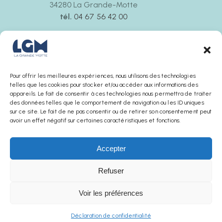
34280 La Grande-Motte
tél.
04 67 56 42 00
Ouvert tous les jours
de 9h30 à 12h00 et de 14h30 à 18h00
La boutique ferme 30 minutes avant l’office de
tourisme
Pour offrir les meilleures expériences, nous utilisons des technologies
telles que les cookies pour stocker et/ou accéder aux informations des
appareils. Le fait de consentir à ces technologies nous permettra de traiter
des données telles que le comportement de navigation ou les ID uniques
sur ce site. Le fait de ne pas consentir ou de retirer son consentement peut
avoir un effet négatif sur certaines caractéristiques et fonctions.
Accepter
Refuser
AGENCE SUNCHA © 2025
Voir les préférences
Mentions légales
Politique de confidentialité
Conditions générales de ventes
Office de Tourisme
La boutique
Déclaration de confidentialité
Français