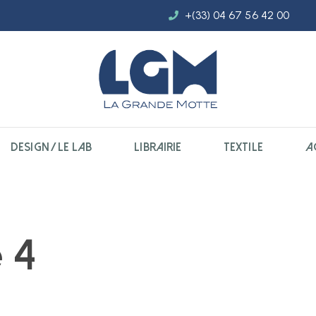
+(33) 04 67 56 42 00
DESIGN / LE LAB
LIBRAIRIE
TEXTILE
A
e 4